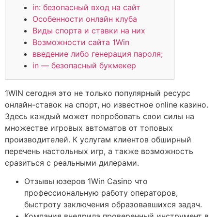
in: безопасный вход на сайт
Особенности онлайн клуба
Виды спорта и ставки на них
Возможности сайта 1Win
введение либо генерация пароля;
in — безопасный букмекер
1WIN сегодня это не только популярный ресурс
онлайн-ставок на спорт, но известное online казино.
Здесь каждый может попробовать свои силы на
множестве игровых автоматов от топовых
производителей. К услугам клиентов обширный
перечень настольных игр, а также возможность
сразиться с реальными дилерами.
Отзывы юзеров 1Win Casino что
профессиональную работу операторов,
быстроту заключения образовавшихся задач.
Компания внедрила проверенный инструмент в