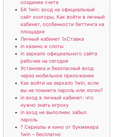
создание счета
БК 1win: вход на официальный
сайт конторы. Как войти в личный
кабинет, особенности беттинга на
площадке
Личный кабинет 1хСтавка
in казино и слоты
in зеркало официального сайта
рабочее на сегодня
Установка и безопасный вход
через мобильное приложение
Как войти на зеркало 1win, если
вы не помните пароль или логин?
in вход в личный кабинет: что
нужно знать игроку
in вход не выполнен: забыл
пароль
? Сериалы и кино от букмекера
1win – бесплатно