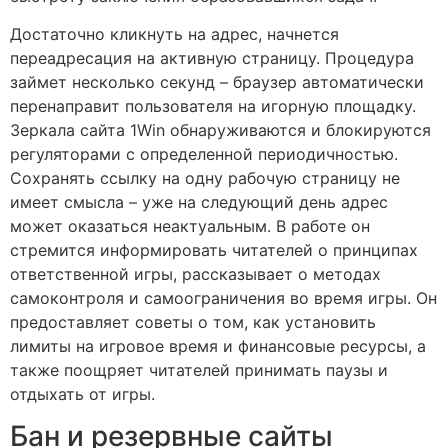
Достаточно кликнуть на адрес, начнется
переадресация на активную страницу. Процедура
займет несколько секунд – браузер автоматически
перенаправит пользователя на игорную площадку.
Зеркала сайта 1Win обнаруживаются и блокируются
регуляторами с определенной периодичностью.
Сохранять ссылку на одну рабочую страницу не
имеет смысла – уже на следующий день адрес
может оказаться неактуальным. В работе он
стремится информировать читателей о принципах
ответственной игры, рассказывает о методах
самоконтроля и самоограничения во время игры. Он
предоставляет советы о том, как установить
лимиты на игровое время и финансовые ресурсы, а
также поощряет читателей принимать паузы и
отдыхать от игры.
Бан и резервные сайты