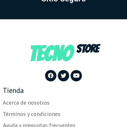
TECNO
STORE
Tienda
Acerca de nosotros
Términos y condiciones
Ayuda y preguntas frecuentes