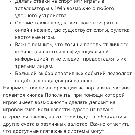
Делать ставки на спорт или играть в
тотализаторы в 1Win возможно с любого
удобного устройства.
Сервис также предлагает шанс поиграть в
онлайн-казино, где существуют слоты, рулетка,
карточные игры.
Важно помнить, что логин и пароль от личного
кабинета являются конфиденциальной
информацией, и не следует предоставлять их
третьим лицам.
Большой выбор спортивных событий позволяет
подобрать подходящий вариант.
Например, после авторизации на портале на экране
появится кнопка Пополнить, при помощи которой
игрок имеет возможность сделать депозит на
игровой счет. Если навести курсор на баланс,
откроется панель, на которой будут отображаться
другие счета в различных валютах. Важно отметить,
что доступные платежные системы могут