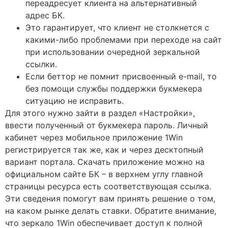
переадресует клиента на альтернативный
адрес БК.
Это гарантирует, что клиент не столкнется с
какими-либо проблемами при переходе на сайт
при использовании очередной зеркальной
ссылки.
Если беттор не помнит присвоенный e-mail, то
без помощи службы поддержки букмекера
ситуацию не исправить.
Для этого нужно зайти в раздел «Настройки»,
ввести полученный от букмекера пароль. Личный
кабинет через мобильное приложение 1Win
регистрируется так же, как и через десктопный
вариант портала. Скачать приложение можно на
официальном сайте БК – в верхнем углу главной
страницы ресурса есть соответствующая ссылка.
Эти сведения помогут вам принять решение о том,
на каком рынке делать ставки. Обратите внимание,
что зеркало 1Win обеспечивает доступ к полной