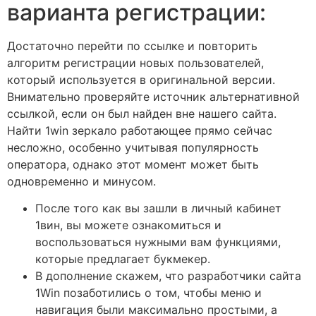
варианта регистрации:
Достаточно перейти по ссылке и повторить
алгоритм регистрации новых пользователей,
который используется в оригинальной версии.
Внимательно проверяйте источник альтернативной
ссылкой, если он был найден вне нашего сайта.
Найти 1win зеркало работающее прямо сейчас
несложно, особенно учитывая популярность
оператора, однако этот момент может быть
одновременно и минусом.
После того как вы зашли в личный кабинет
1вин, вы можете ознакомиться и
воспользоваться нужными вам функциями,
которые предлагает букмекер.
В дополнение скажем, что разработчики сайта
1Win позаботились о том, чтобы меню и
навигация были максимально простыми, а