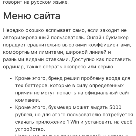
говорит на русском языке!
Меню сайта
Нередко окошко всплывает само, если заходит не
авторизированный пользователь. Онлайн букмекер
порадует сравнительно высокими коэффициентами,
комфортными лимитами, широкой линией и
разными видами ставками. Доступно как поставить
ординар, также собрать экспресс или серию.
Кроме этого, бренд решил проблему входа для
тех беттеров, которые в силу определенных
причин не могут попасть на официальный сайт
компании.
Кроме этого, букмекер может выдать 5000
рублей, но для этого пользователю потребуется
скачать приложение 1 Win и установить на своё
устройство.