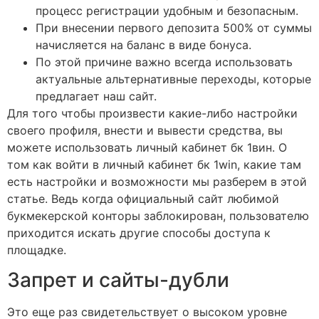
процесс регистрации удобным и безопасным.
При внесении первого депозита 500% от суммы
начисляется на баланс в виде бонуса.
По этой причине важно всегда использовать
актуальные альтернативные переходы, которые
предлагает наш сайт.
Для того чтобы произвести какие-либо настройки
своего профиля, внести и вывести средства, вы
можете использовать личный кабинет бк 1вин. О
том как войти в личный кабинет бк 1win, какие там
есть настройки и возможности мы разберем в этой
статье. Ведь когда официальный сайт любимой
букмекерской конторы заблокирован, пользователю
приходится искать другие способы доступа к
площадке.
Запрет и сайты-дубли
Это еще раз свидетельствует о высоком уровне