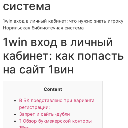
система
1win вход в личный кабинет: что нужно знать игроку
Норильская библиотечная система
1win вход в личный
кабинет: как попасть
на сайт 1вин
Content
В БК представлено три варианта
регистрации:
Запрет и сайты-дубли
? Обзор букмекерской конторы
1Вин