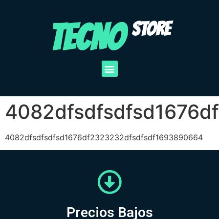
TECNO
STORE
4082dfsdfsdfsd1676d
4082dfsdfsdfsd1676df2323232dfsdfsdf1693890664
Precios Bajos