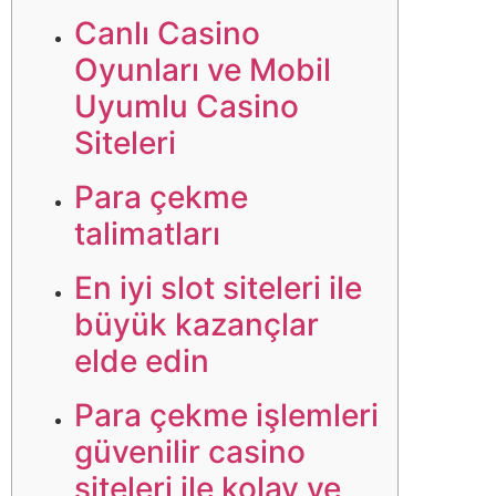
Canlı Casino
Oyunları ve Mobil
Uyumlu Casino
Siteleri
Para çekme
talimatları
En iyi slot siteleri ile
büyük kazançlar
elde edin
Para çekme işlemleri
güvenilir casino
siteleri ile kolay ve