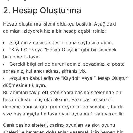
2. Hesap Oluşturma
Hesap oluşturma işlemi oldukça basittir. Aşağıdaki
adımları izleyerek hızla bir hesap açabilirsiniz:
Seçtiğiniz casino sitesinin ana sayfasına gidin.
“Kayıt Ol” veya “Hesap Oluştur” gibi bir seçenek
bulun ve tıklayın.
Gerekli bilgileri doldurun: adınız, soyadınız, e-posta
adresiniz, kullanıcı adınız, şifreniz vb.
Koşulları kabul edin ve “Kaydol” veya “Hesap Oluştur”
düğmesine tıklayın.
Bu adımları takip ettikten sonra casino sitelerinde bir
hesap oluşturmuş olacaksınız. Bazı casino siteleri
deneme bonusu gibi promosyonlar da sunabilir, bu da
size başlangıçta bedava oyun oynama fırsatı verebilir.
Canlı casino siteleri, casino oyunları ve slot oyunu
siteleri ile heyecan dolu anlar yaşamak için hemen bir