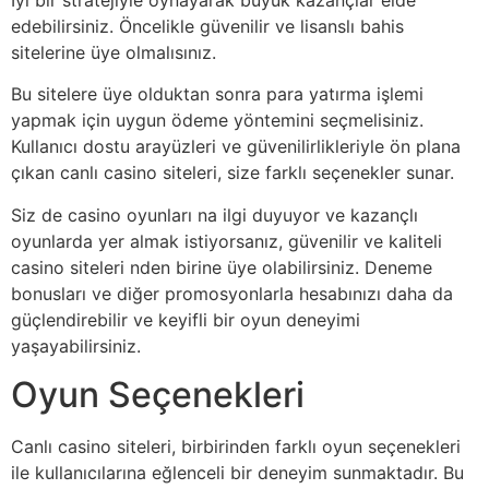
edebilirsiniz. Öncelikle güvenilir ve lisanslı bahis
sitelerine üye olmalısınız.
Bu sitelere üye olduktan sonra para yatırma işlemi
yapmak için uygun ödeme yöntemini seçmelisiniz.
Kullanıcı dostu arayüzleri ve güvenilirlikleriyle ön plana
çıkan canlı casino siteleri, size farklı seçenekler sunar.
Siz de casino oyunları na ilgi duyuyor ve kazançlı
oyunlarda yer almak istiyorsanız, güvenilir ve kaliteli
casino siteleri nden birine üye olabilirsiniz. Deneme
bonusları ve diğer promosyonlarla hesabınızı daha da
güçlendirebilir ve keyifli bir oyun deneyimi
yaşayabilirsiniz.
Oyun Seçenekleri
Canlı casino siteleri, birbirinden farklı oyun seçenekleri
ile kullanıcılarına eğlenceli bir deneyim sunmaktadır. Bu