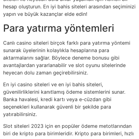
hesap oluşturun. En iyi bahis siteleri arasından seçiminizi
yapın ve büyük kazançlar elde edin!
Para yatırma yöntemleri
Canlı casino siteleri birçok farklı para yatırma yöntemi
sunarak üyelerinin kolaylıkla hesaplarına para
aktarmalarını sağlar. Böylece deneme bonusu gibi
avantajlardan yararlanabilir ve slot oyunu sitelerinde
heyecan dolu zaman geçirebilirsiniz.
En iyi casino siteleri ve en iyi bahis siteleri,
güvenilirliklerini kanıtlamış ödeme sistemlerini sunar.
Banka havalesi, kredi kartı veya e-cüzdan gibi
seçenekleri kullanarak güvenli bir şekilde para
yatırabilirsiniz.
Slot siteleri 2023 için en popüler ödeme metotlarından
biri de kripto para birimleridir. Kripto para birimleri, hızlı