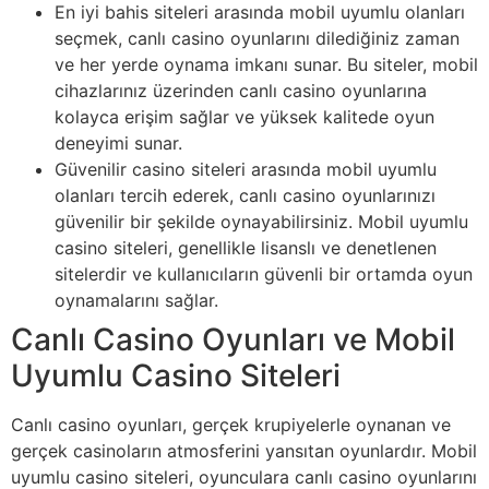
En iyi bahis siteleri arasında mobil uyumlu olanları
seçmek, canlı casino oyunlarını dilediğiniz zaman
ve her yerde oynama imkanı sunar. Bu siteler, mobil
cihazlarınız üzerinden canlı casino oyunlarına
kolayca erişim sağlar ve yüksek kalitede oyun
deneyimi sunar.
Güvenilir casino siteleri arasında mobil uyumlu
olanları tercih ederek, canlı casino oyunlarınızı
güvenilir bir şekilde oynayabilirsiniz. Mobil uyumlu
casino siteleri, genellikle lisanslı ve denetlenen
sitelerdir ve kullanıcıların güvenli bir ortamda oyun
oynamalarını sağlar.
Canlı Casino Oyunları ve Mobil
Uyumlu Casino Siteleri
Canlı casino oyunları, gerçek krupiyelerle oynanan ve
gerçek casinoların atmosferini yansıtan oyunlardır. Mobil
uyumlu casino siteleri, oyunculara canlı casino oyunlarını