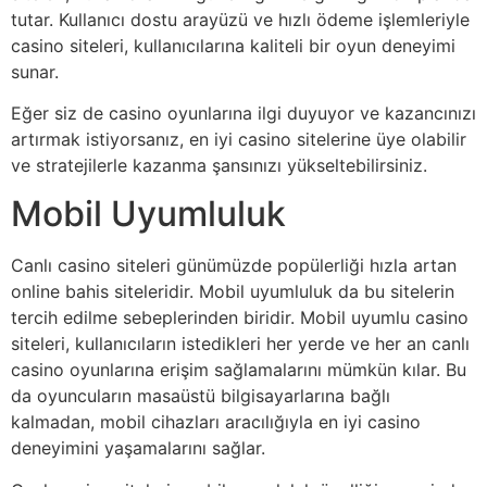
tutar. Kullanıcı dostu arayüzü ve hızlı ödeme işlemleriyle
casino siteleri, kullanıcılarına kaliteli bir oyun deneyimi
sunar.
Eğer siz de casino oyunlarına ilgi duyuyor ve kazancınızı
artırmak istiyorsanız, en iyi casino sitelerine üye olabilir
ve stratejilerle kazanma şansınızı yükseltebilirsiniz.
Mobil Uyumluluk
Canlı casino siteleri günümüzde popülerliği hızla artan
online bahis siteleridir. Mobil uyumluluk da bu sitelerin
tercih edilme sebeplerinden biridir. Mobil uyumlu casino
siteleri, kullanıcıların istedikleri her yerde ve her an canlı
casino oyunlarına erişim sağlamalarını mümkün kılar. Bu
da oyuncuların masaüstü bilgisayarlarına bağlı
kalmadan, mobil cihazları aracılığıyla en iyi casino
deneyimini yaşamalarını sağlar.