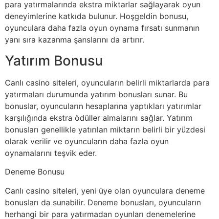
para yatırmalarında ekstra miktarlar sağlayarak oyun
deneyimlerine katkıda bulunur. Hoşgeldin bonusu,
oyunculara daha fazla oyun oynama fırsatı sunmanın
yanı sıra kazanma şanslarını da artırır.
Yatırım Bonusu
Canlı casino siteleri, oyuncuların belirli miktarlarda para
yatırmaları durumunda yatırım bonusları sunar. Bu
bonuslar, oyuncuların hesaplarına yaptıkları yatırımlar
karşılığında ekstra ödüller almalarını sağlar. Yatırım
bonusları genellikle yatırılan miktarın belirli bir yüzdesi
olarak verilir ve oyuncuların daha fazla oyun
oynamalarını teşvik eder.
Deneme Bonusu
Canlı casino siteleri, yeni üye olan oyunculara deneme
bonusları da sunabilir. Deneme bonusları, oyuncuların
herhangi bir para yatırmadan oyunları denemelerine