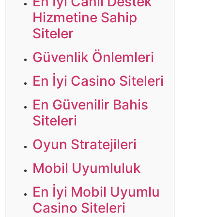
En İyi Canlı Destek
Hizmetine Sahip
Siteler
Güvenlik Önlemleri
En İyi Casino Siteleri
En Güvenilir Bahis
Siteleri
Oyun Stratejileri
Mobil Uyumluluk
En İyi Mobil Uyumlu
Casino Siteleri