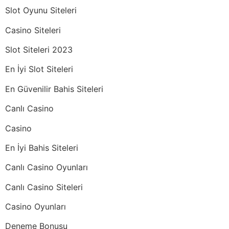
Slot Oyunu Siteleri
Casino Siteleri
Slot Siteleri 2023
En İyi Slot Siteleri
En Güvenilir Bahis Siteleri
Canlı Casino
Casino
En İyi Bahis Siteleri
Canlı Casino Oyunları
Canlı Casino Siteleri
Casino Oyunları
Deneme Bonusu