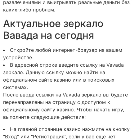
развлечениями и выигрывать реальные деньги без
каких-либо проблем.
Актуальное зеркало
Вавада на сегодня
Откройте любой интернет-браузер на вашем
устройстве.
В адресной строке введите ссылку на Vavada
зеркало. Данную ссылку можно найти на
официальном сайте казино или в поисковых
системах.
После ввода ссылки на Vavada зеркало вы будете
перенаправлены на страницу с доступом к
официальному сайту казино. Чтобы начать игру,
выполните следующие действия:
На главной странице казино нажмите на кнопку
“Вход” или “Регистрация”, если у вас еще нет