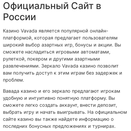
Официальный Сайт в
России
Казино Vavada является популярной онлайн-
платформой, которая предлагает пользователям
широкий выбор азартных игр, бонусы и акции. Вы
сможете насладиться игровыми автоматами,
рулеткой, покером и другими азартными
развлечениями. Зеркало Vavada казино позволит
вам получить доступ к этим играм без задержек и
проблем.
Вавада казино и его зеркало предлагают игрокам
удобную и интуитивно понятную платформу. Вы
сможете легко создать аккаунт, внести депозит,
выбрать игру и начать выигрывать. На официальном
сайте казино вы также найдете информацию о
последних бонусных предложениях и турнирах.