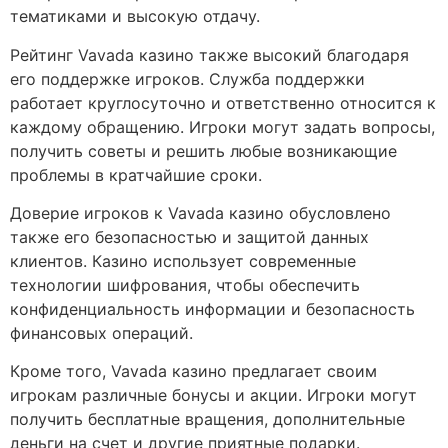
тематиками и высокую отдачу.
Рейтинг Vavada казино также высокий благодаря
его поддержке игроков. Служба поддержки
работает круглосуточно и ответственно относится к
каждому обращению. Игроки могут задать вопросы,
получить советы и решить любые возникающие
проблемы в кратчайшие сроки.
Доверие игроков к Vavada казино обусловлено
также его безопасностью и защитой данных
клиентов. Казино использует современные
технологии шифрования, чтобы обеспечить
конфиденциальность информации и безопасность
финансовых операций.
Кроме того, Vavada казино предлагает своим
игрокам различные бонусы и акции. Игроки могут
получить бесплатные вращения, дополнительные
деньги на счет и другие приятные подарки.