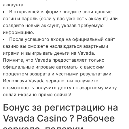
аккаунта.
В открывшейся форме введите свои данные:
логин и пароль (если у вас уже есть аккаунт) или
создайте новый аккаунт, указав требуемую
информацию.
После успешного входа на официальный сайт
казино вы сможете наслаждаться азартными
играми и выигрывать деньги на Vavada.
Помните, что Vavada предоставляет только
официальные игровые автоматы с высоким
процентом возврата и честными результатами.
Используя Vavada зеркало, вы получаете
возможность получить доступ к азартному миру
онлайн-казино прямо сейчас!
Бонус за регистрацию на
Vavada Casino ? Рабочее