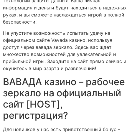
технологий защиты данных. Ваша личная
информация и деньги будут находиться в надежных
руках, и вы сможете наслаждаться игрой в полной
безопасности.
Не упустите возможность испытать удачу на
официальном сайте Vavada казино, используя
доступ через вавада зеркало. Здесь вас ждет
множество возможностей для увлекательной и
прибыльной игры. Заходите на сайт прямо сейчас и
окунитесь в мир азарта и развлечений!
ВАВАДА казино – рабочее
зеркало на официальный
сайт [HOST],
регистрация?
Для новичков у нас есть приветственный бонус –