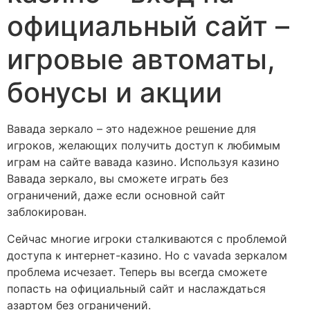
официальный сайт –
игровые автоматы,
бонусы и акции
Вавада зеркало – это надежное решение для
игроков, желающих получить доступ к любимым
играм на сайте вавада казино. Используя казино
Вавада зеркало, вы сможете играть без
ограничений, даже если основной сайт
заблокирован.
Сейчас многие игроки сталкиваются с проблемой
доступа к интернет-казино. Но с vavada зеркалом
проблема исчезает. Теперь вы всегда сможете
попасть на официальный сайт и наслаждаться
азартом без ограничений.