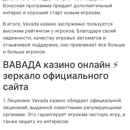
Бонусная программа придает дополнительный
интерес и хороший старт новым игрокам.
В итоге, Vavada казино заслуженно пользуется
высоким рейтингом у игроков. Благодаря своей
надежности, качеству игровых автоматов и
отзывчивой поддержке, оно привлекает все больше
и больше игроков.
ВАВАДА казино онлайн ⚡️
зеркало официального
сайта
1. Лицензия: Vavada казино обладает официальной
лицензией, выданной известными регулирующими
органами. Это гарантирует игрокам честную игру, а
также защиту их интересов.