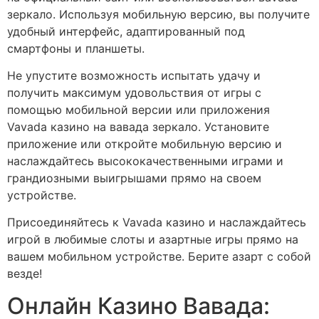
зеркало. Используя мобильную версию, вы получите
удобный интерфейс, адаптированный под
смартфоны и планшеты.
Не упустите возможность испытать удачу и
получить максимум удовольствия от игры с
помощью мобильной версии или приложения
Vavada казино на вавада зеркало. Установите
приложение или откройте мобильную версию и
наслаждайтесь высококачественными играми и
грандиозными выигрышами прямо на своем
устройстве.
Присоединяйтесь к Vavada казино и наслаждайтесь
игрой в любимые слоты и азартные игры прямо на
вашем мобильном устройстве. Берите азарт с собой
везде!
Онлайн Казино Вавада: