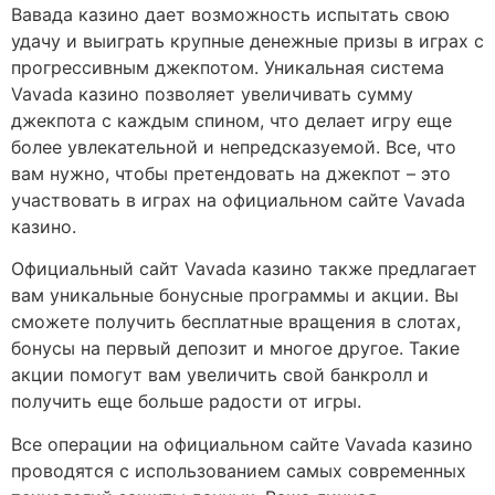
Вавада казино дает возможность испытать свою
удачу и выиграть крупные денежные призы в играх с
прогрессивным джекпотом. Уникальная система
Vavada казино позволяет увеличивать сумму
джекпота с каждым спином, что делает игру еще
более увлекательной и непредсказуемой. Все, что
вам нужно, чтобы претендовать на джекпот – это
участвовать в играх на официальном сайте Vavada
казино.
Официальный сайт Vavada казино также предлагает
вам уникальные бонусные программы и акции. Вы
сможете получить бесплатные вращения в слотах,
бонусы на первый депозит и многое другое. Такие
акции помогут вам увеличить свой банкролл и
получить еще больше радости от игры.
Все операции на официальном сайте Vavada казино
проводятся с использованием самых современных