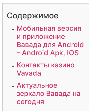
Содержимое
Мобильная версия
и приложение
Вавада для Android
– Android Apk, IOS
Контакты казино
Vavada
Актуальное
зеркало Вавада на
сегодня