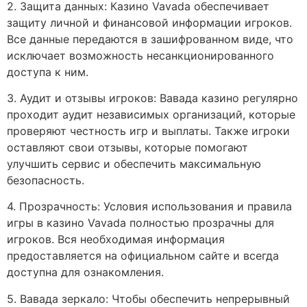
2. Защита данных: Казино Vavada обеспечивает
защиту личной и финансовой информации игроков.
Все данные передаются в зашифрованном виде, что
исключает возможность несанкционированного
доступа к ним.
3. Аудит и отзывы игроков: Вавада казино регулярно
проходит аудит независимых организаций, которые
проверяют честность игр и выплаты. Также игроки
оставляют свои отзывы, которые помогают
улучшить сервис и обеспечить максимальную
безопасность.
4. Прозрачность: Условия использования и правила
игры в казино Vavada полностью прозрачны для
игроков. Вся необходимая информация
предоставляется на официальном сайте и всегда
доступна для ознакомления.
5. Вавада зеркало: Чтобы обеспечить непрерывный