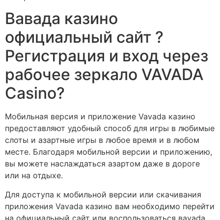
Вавада казино
официальный сайт ?
Регистрация и вход через
рабочее зеркало VAVADA
Casino?
Мобильная версия и приложение Vavada казино
предоставляют удобный способ для игры в любимые
слоты и азартные игры в любое время и в любом
месте. Благодаря мобильной версии и приложению,
вы можете наслаждаться азартом даже в дороге
или на отдыхе.
Для доступа к мобильной версии или скачивания
приложения Vavada казино вам необходимо перейти
на официальный сайт или воспользоваться вavada