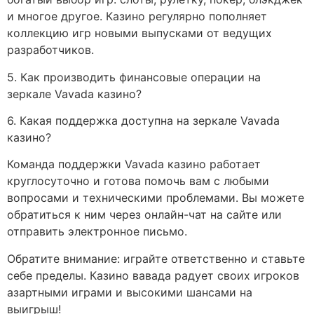
и многое другое. Казино регулярно пополняет
коллекцию игр новыми выпусками от ведущих
разработчиков.
5. Как производить финансовые операции на
зеркале Vavada казино?
6. Какая поддержка доступна на зеркале Vavada
казино?
Команда поддержки Vavada казино работает
круглосуточно и готова помочь вам с любыми
вопросами и техническими проблемами. Вы можете
обратиться к ним через онлайн-чат на сайте или
отправить электронное письмо.
Обратите внимание: играйте ответственно и ставьте
себе пределы. Казино вавада радует своих игроков
азартными играми и высокими шансами на
выигрыш!