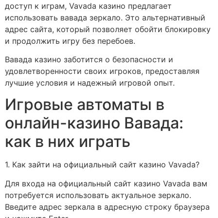
доступ к играм, Vavada казино предлагает
использовать вавада зеркало. Это альтернативный
адрес сайта, который позволяет обойти блокировку
и продолжить игру без перебоев.
Вавада казино заботится о безопасности и
удовлетворенности своих игроков, предоставляя
лучшие условия и надежный игровой опыт.
Игровые автоматы в
онлайн-казино Вавада:
как в них играть
1. Как зайти на официальный сайт казино Vavada?
Для входа на официальный сайт казино Vavada вам
потребуется использовать актуальное зеркало.
Введите адрес зеркала в адресную строку браузера