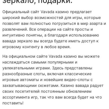
зеркало, подарки.
Официальный сайт Vavada казино предлагает
широкий выбор возможностей для игры, которые
позволят вам полностью погрузиться в мир азарта и
развлечений. Все операции на сайте просты и
интуитивно понятны, а благодаря использованию
вавада зеркало вы всегда будете иметь доступ к
игровому контенту в любое время.
На официальном сайте Vavada казино вы можете
наслаждаться самыми популярными и
увлекательными играми. Здесь представлены
разнообразные слоты, включая классические
игровые автоматы и новейшие видео-слоты с
захватывающими сюжетами. Казино вавада радует
своих посетителей постоянным обновлением
ассортимента игр, так что вам всегда будет на что
поставить!