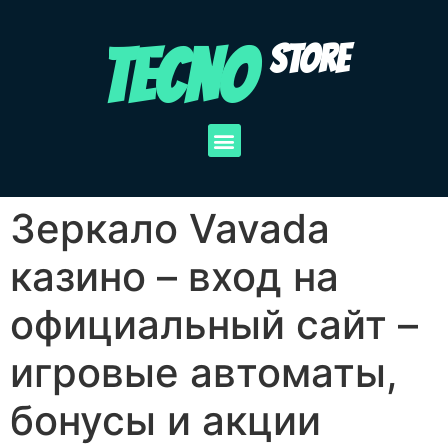
TECNO
STORE
Зеркало Vavada
казино – вход на
официальный сайт –
игровые автоматы,
бонусы и акции