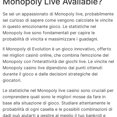
Monopoly Live Available?
Se sei un appassionato di Monopoly live, probabilmente
sei curioso di sapere come vengono calcolate le vincite
in questo emozionante gioco. Le statistiche nel
Monopoly live sono fondamentali per capire le
probabilità di vincita e massimizzare i guadagni.
Il Monopoly di Evolution è un gioco innovativo, offerto
nei migliori casinò online, che combina l’emozione del
Monopoly con l’interattività dei giochi live. Le vincite nel
Monopoly casino live dipendono dai punti ottenuti
durante il gioco e dalle decisioni strategiche dei
giocatori.
Le statistiche nel Monopoly live casino sono cruciali per
comprendere quali sono le migliori mosse da fare in
base alla situazione di gioco. Studiare attentamente le
probabilità di ogni casella e le possibili combinazioni di
dadi può aiutarti a gestire al meglio il tuo bankroll e