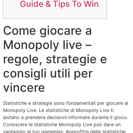
Guide & Tips To Win
Come giocare a
Monopoly live –
regole, strategie e
consigli utili per
vincere
Statistiche e strategie sono fondamentali per giocare al
Monopoly Live. Le statistiche di Monopoly Live ti
aiutano a prendere decisioni informate durante il gioco.
Conoscere le statistiche Monopoly Live può dare un
vantaggio al tuo gameplay. Approfitta delle statistiche