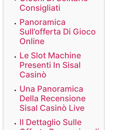
Consigliati
Panoramica
Sull’offerta Di Gioco
Online
Le Slot Machine
Presenti In Sisal
Casinò
Una Panoramica
Della Recensione
Sisal Casinò Live
Il Dettaglio Sulle