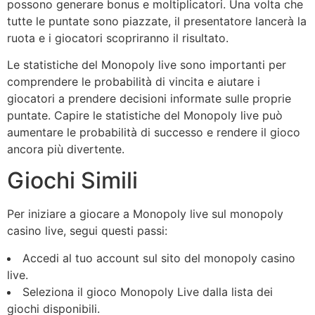
possono generare bonus e moltiplicatori. Una volta che
tutte le puntate sono piazzate, il presentatore lancerà la
ruota e i giocatori scopriranno il risultato.
Le statistiche del Monopoly live sono importanti per
comprendere le probabilità di vincita e aiutare i
giocatori a prendere decisioni informate sulle proprie
puntate. Capire le statistiche del Monopoly live può
aumentare le probabilità di successo e rendere il gioco
ancora più divertente.
Giochi Simili
Per iniziare a giocare a Monopoly live sul monopoly
casino live, segui questi passi:
Accedi al tuo account sul sito del monopoly casino
live.
Seleziona il gioco Monopoly Live dalla lista dei
giochi disponibili.