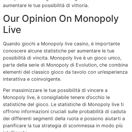
aumentare le tue possibilità di vittoria.
Our Opinion On Monopoly
Live
Quando giochi a Monopoly live casino, è importante
conoscere alcune statistiche per aumentare le tue
possibilità di vincita. Monopoly live è un gioco unico,
parte della serie di Monopoly di Evolution, che combina
elementi del classico gioco da tavolo con un’esperienza
interattiva e coinvolgente.
Per massimizzare le tue possibilità di vincere a
Monopoly live, è consigliabile tenere d’occhio le
statistiche del gioco. Le statistiche di Monopoly live ti
offrono informazioni cruciali sulle probabilità di caduta
dei differenti segmenti della ruota e possono aiutarti a
pianificare la tua strategia di scommessa in modo più