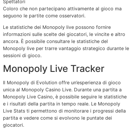
Spettatori
Coloro che non partecipano attivamente al gioco ma
seguono le partite come osservatori.
Le statistiche dei Monopoly live possono fornire
informazioni sulle scelte dei giocatori, le vincite e altro
ancora. È possibile consultare le statistiche del
Monopoly live per trarre vantaggio strategico durante le
sessioni di gioco.
Monopoly Live Tracker
Il Monopoly di Evolution offre un’esperienza di gioco
unica al Monopoly Casino Live. Durante una partita a
Monopoly Live Casino, è possibile seguire le statistiche
e i risultati della partita in tempo reale. Le Monopoly
Live Stats ti permettono di monitorare i progressi della
partita e vedere come si evolvono le puntate dei
giocatori.