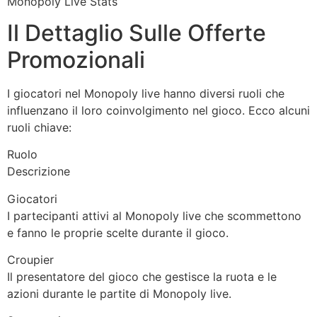
Monopoly Live Stats
Il Dettaglio Sulle Offerte
Promozionali
I giocatori nel Monopoly live hanno diversi ruoli che
influenzano il loro coinvolgimento nel gioco. Ecco alcuni
ruoli chiave:
Ruolo
Descrizione
Giocatori
I partecipanti attivi al Monopoly live che scommettono
e fanno le proprie scelte durante il gioco.
Croupier
Il presentatore del gioco che gestisce la ruota e le
azioni durante le partite di Monopoly live.