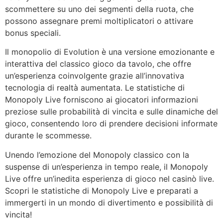
scommettere su uno dei segmenti della ruota, che
possono assegnare premi moltiplicatori o attivare
bonus speciali.
Il monopolio di Evolution è una versione emozionante e
interattiva del classico gioco da tavolo, che offre
un’esperienza coinvolgente grazie all’innovativa
tecnologia di realtà aumentata. Le statistiche di
Monopoly Live forniscono ai giocatori informazioni
preziose sulle probabilità di vincita e sulle dinamiche del
gioco, consentendo loro di prendere decisioni informate
durante le scommesse.
Unendo l’emozione del Monopoly classico con la
suspense di un’esperienza in tempo reale, il Monopoly
Live offre un’inedita esperienza di gioco nel casinò live.
Scopri le statistiche di Monopoly Live e preparati a
immergerti in un mondo di divertimento e possibilità di
vincita!