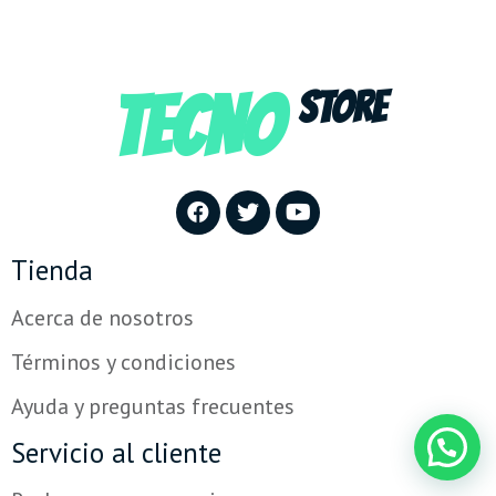
TECNO
STORE
Powered by
Tienda
Acerca de nosotros
Hola!
¿En qué podemos ayudarte?
Términos y condiciones
Ayuda y preguntas frecuentes
Servicio al cliente
Abrir chat