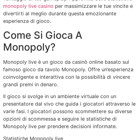
monopoly live casino
per massimizzare le tue vincite e
divertirti al meglio durante questa emozionante
esperienza di gioco.
Come Si Gioca A
Monopoly?
Monopoly live è un gioco da casinò online basato sul
famoso gioco da tavolo Monopoly. Offre un’esperienza
coinvolgente e interattiva con la possibilità di vincere
grandi premi in denaro.
Il gioco si svolge in un ambiente virtuale con un
presentatore dal vivo che guida i giocatori attraverso le
varie fasi. I giocatori possono scommettere su diverse
opzioni di scommessa e seguire le statistiche di
Monopoly live per prendere decisioni informate.
Statistiche Monopoly live