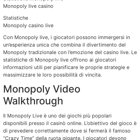
Monopoly live casino
Statistiche
Monopoly casino live
Con Monopoly live, i giocatori possono immergersi in
un’esperienza unica che combina il divertimento del
Monopoly tradizionale con l’emozione del casino live. Le
statistiche di Monopoly live offrono ai giocatori
informazioni utili per pianificare le proprie strategie e
massimizzare le loro possibilità di vincita.
Monopoly Video
Walkthrough
Il Monopoly Live è uno dei giochi più popolari
disponibili presso il casinò online. L’obiettivo del gioco è
di prevedere correttamente dove si fermerà il famoso
“Crazy Time” della ruota gigante. I giocatori devono