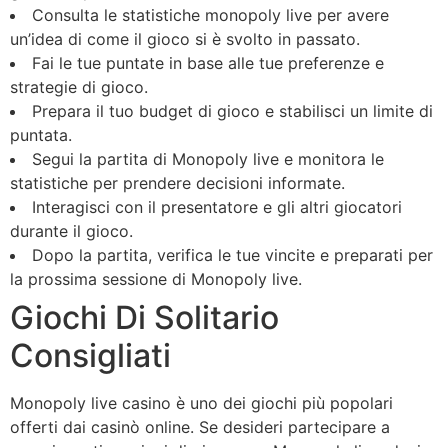
Consulta le statistiche monopoly live per avere
un’idea di come il gioco si è svolto in passato.
Fai le tue puntate in base alle tue preferenze e
strategie di gioco.
Prepara il tuo budget di gioco e stabilisci un limite di
puntata.
Segui la partita di Monopoly live e monitora le
statistiche per prendere decisioni informate.
Interagisci con il presentatore e gli altri giocatori
durante il gioco.
Dopo la partita, verifica le tue vincite e preparati per
la prossima sessione di Monopoly live.
Giochi Di Solitario
Consigliati
Monopoly live casino è uno dei giochi più popolari
offerti dai casinò online. Se desideri partecipare a