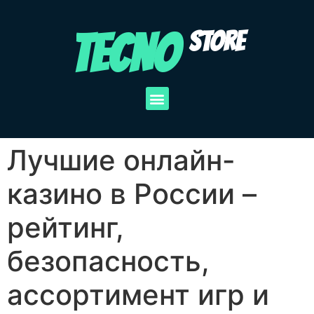
TECNO
STORE
Лучшие онлайн-
казино в России –
рейтинг,
безопасность,
ассортимент игр и