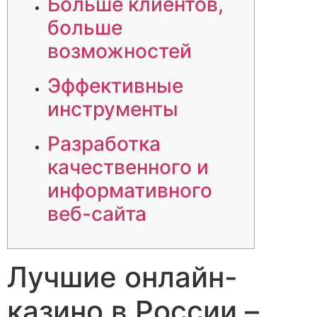
Больше клиентов,
больше
возможностей
Эффективные
инструменты
Разработка
качественного и
информативного
веб-сайта
Лучшие онлайн-
казино в России –