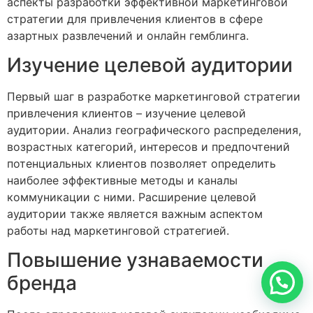
аспекты разработки эффективной маркетинговой
стратегии для привлечения клиентов в сфере
азартных развлечений и онлайн гемблинга.
Изучение целевой аудитории
Первый шаг в разработке маркетинговой стратегии
привлечения клиентов – изучение целевой
аудитории. Анализ географического распределения,
возрастных категорий, интересов и предпочтений
Powered by
потенциальных клиентов позволяет определить
наиболее эффективные методы и каналы
коммуникации с ними. Расширение целевой
Hola!
аудитории также является важным аспектом
¿En qué podemos ayudarte?
работы над маркетинговой стратегией.
Повышение узнаваемости
бренда
Abrir chat