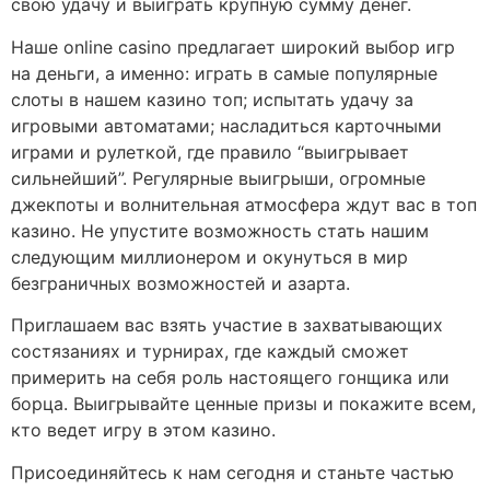
свою удачу и выиграть крупную сумму денег.
Наше online casino предлагает широкий выбор игр
на деньги, а именно: играть в самые популярные
слоты в нашем казино топ; испытать удачу за
игровыми автоматами; насладиться карточными
играми и рулеткой, где правило “выигрывает
сильнейший”. Регулярные выигрыши, огромные
джекпоты и волнительная атмосфера ждут вас в топ
казино. Не упустите возможность стать нашим
следующим миллионером и окунуться в мир
безграничных возможностей и азарта.
Приглашаем вас взять участие в захватывающих
состязаниях и турнирах, где каждый сможет
примерить на себя роль настоящего гонщика или
борца. Выигрывайте ценные призы и покажите всем,
кто ведет игру в этом казино.
Присоединяйтесь к нам сегодня и станьте частью