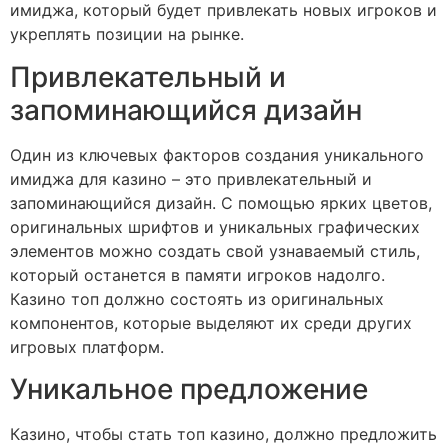
имиджа, который будет привлекать новых игроков и
укреплять позиции на рынке.
Привлекательный и
запоминающийся дизайн
Один из ключевых факторов создания уникального
имиджа для казино – это привлекательный и
запоминающийся дизайн. С помощью ярких цветов,
оригинальных шрифтов и уникальных графических
элементов можно создать свой узнаваемый стиль,
который останется в памяти игроков надолго.
Казино топ должно состоять из оригинальных
компонентов, которые выделяют их среди других
игровых платформ.
Уникальное предложение
Казино, чтобы стать топ казино, должно предложить