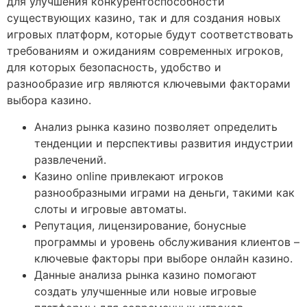
для улучшения конкурентоспособности
существующих казино, так и для создания новых
игровых платформ, которые будут соответствовать
требованиям и ожиданиям современных игроков,
для которых безопасность, удобство и
разнообразие игр являются ключевыми факторами
выбора казино.
Анализ рынка казино позволяет определить
тенденции и перспективы развития индустрии
развлечений.
Казино online привлекают игроков
разнообразными играми на деньги, такими как
слоты и игровые автоматы.
Репутация, лицензирование, бонусные
программы и уровень обслуживания клиентов –
ключевые факторы при выборе онлайн казино.
Данные анализа рынка казино помогают
создать улучшенные или новые игровые