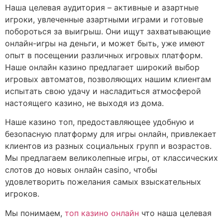
Наша целевая аудитория – активные и азартные
игроки, увлеченные азартными играми и готовые
побороться за выигрыш. Они ищут захватывающие
онлайн-игры на деньги, и может быть, уже имеют
опыт в посещении различных игровых платформ.
Наше онлайн казино предлагает широкий выбор
игровых автоматов, позволяющих нашим клиентам
испытать свою удачу и насладиться атмосферой
настоящего казино, не выходя из дома.
Наше казино топ, предоставляющее удобную и
безопасную платформу для игры онлайн, привлекает
клиентов из разных социальных групп и возрастов.
Мы предлагаем великолепные игры, от классических
слотов до новых онлайн casino, чтобы
удовлетворить пожелания самых взыскательных
игроков.
Мы понимаем,
топ казино онлайн
что наша целевая