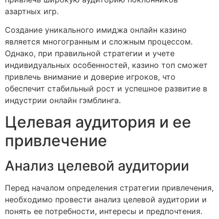
азартных игр.
Создание уникального имиджа онлайн казино
является многогранным и сложным процессом.
Однако, при правильной стратегии и учете
индивидуальных особенностей, казино топ сможет
привлечь внимание и доверие игроков, что
обеспечит стабильный рост и успешное развитие в
индустрии онлайн гэмблинга.
Целевая аудитория и ее
привлечение
Анализ целевой аудитории
Перед началом определения стратегии привлечения,
необходимо провести анализ целевой аудитории и
понять ее потребности, интересы и предпочтения.