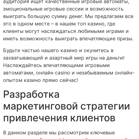
аудитория ищет качественные игровые автоматы,
эмоциональные игровые сессии и возможность
выиграть большую сумму денег. Мы предлагаем все
это в одном месте – в нашем топ казино, где
клиенты могут наслаждаться любимыми играми и
иметь возможность выиграть впечатляющие призы.
Будьте частью нашего казино и окунитесь в
захватывающий и азартный мир игры на деньги!
Наслаждайтесь впечатляющими игровыми
автоматами, онлайн casino и незабываемым онлайн-
опытом казино прямо сейчас!
Разработка
маркетинговой стратегии
привлечения клиентов
В данном разделе мы рассмотрим ключевые