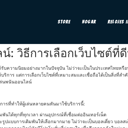
Store
Hogar
Relojes 
วิธีการเลือกเว็บไซต์ที่ดีท
รับความนิยมอย่างมากในปัจจุบัน ไม่ว่าจะเป็นในประเทศไทยหรือท
ดให้บริการ แต่การเลือกเว็บไซต์ที่เหมาะสมและเชื่อถือได้เป็นสิ่งที
ล่นพนันออนไลน์
ที่ทำให้ผู้เล่นหลายคนหันมาใช้บริการนี้:
ด้ทุกที่ทุกเวลา ผ่านอุปกรณ์ที่เชื่อมต่ออินเทอร์เน็ต
ะรูปแบบการเดิมพันให้เลือกมากมาย ไม่ว่าจะเป็นบอลเดี่ยว บอลสเต