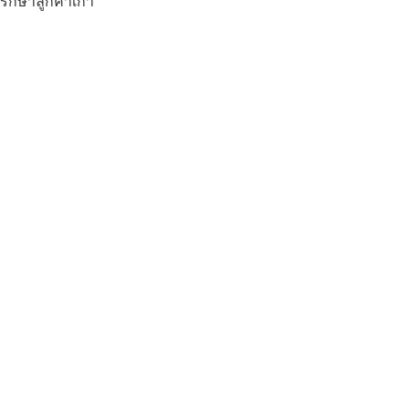
รักษาลูกค้าเก่า