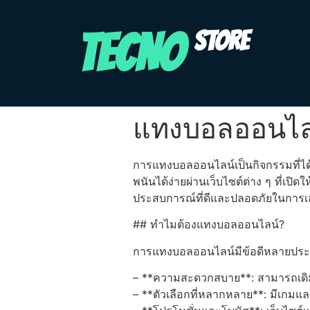
TECNO
STORE
แทงบอลออนไลน์: 
การแทงบอลออนไลน์เป็นกิจกรรมที่ได้
พนันได้ง่ายผ่านเว็บไซต์ต่าง ๆ ที่เปิ
ประสบการณ์ที่ดีและปลอดภัยในการเ
## ทำไมต้องแทงบอลออนไลน์?
การแทงบอลออนไลน์มีข้อดีหลายประการ
– **ความสะดวกสบาย**: สามารถเดิมพันไ
– **ตัวเลือกที่หลากหลาย**: มีเกมแล