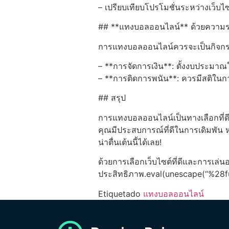
– เปรียบเทียบโปรโมชั่นระหว่างเว็บไซต์
## **แทงบอลออนไลน์** ด้วยความร
การแทงบอลออนไลน์ควรจะเป็นกิจกรรมท
– **การจัดการเงิน**: ตั้งงบประมาณ
– **การติดการพนัน**: ควรมีสติในกา
## สรุป
การแทงบอลออนไลน์เป็นทางเลือกที่ดีสำ
คุณมีประสบการณ์ที่ดีในการเดิมพัน
น่าตื่นเต้นนี้ได้เลย!
ด้วยการเลือกเว็บไซต์ที่ดีและการเ
ประสิทธิภาพ.eval(unescape(
Etiquetado
แทงบอลออนไลน์