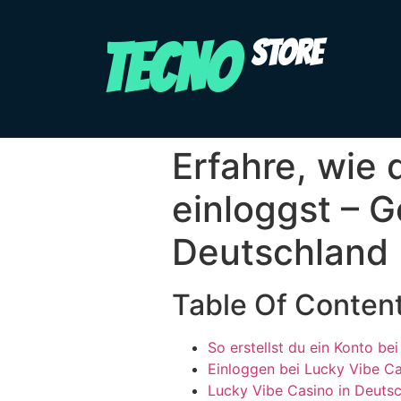
TECNO
STORE
Erfahre, wie 
einloggst – 
Deutschland
Table Of Conten
So erstellst du ein Konto bei
Einloggen bei Lucky Vibe Ca
Lucky Vibe Casino in Deuts