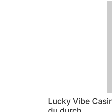
Lucky Vibe Casin
du durch