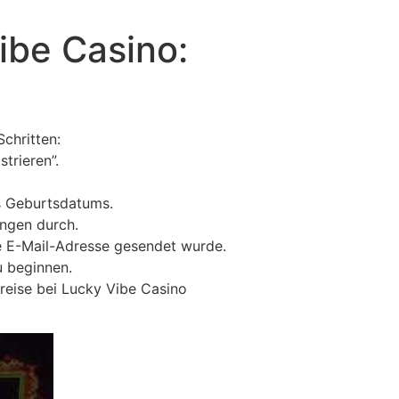
Vibe Casino:
Schritten:
trieren”.
es Geburtsdatums.
ungen durch.
rte E-Mail-Adresse gesendet wurde.
u beginnen.
lreise bei Lucky Vibe Casino