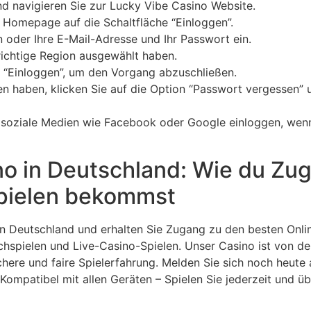
nd navigieren Sie zur Lucky Vibe Casino Website.
r Homepage auf die Schaltfläche “Einloggen”.
 oder Ihre E-Mail-Adresse und Ihr Passwort ein.
e richtige Region ausgewählt haben.
he “Einloggen”, um den Vorgang abzuschließen.
en haben, klicken Sie auf die Option “Passwort vergessen”
r soziale Medien wie Facebook oder Google einloggen, wen
no in Deutschland: Wie du Zu
pielen bekommst
n Deutschland und erhalten Sie Zugang zu den besten Online
chspielen und Live-Casino-Spielen. Unser Casino ist von d
ichere und faire Spielerfahrung. Melden Sie sich noch heute 
patibel mit allen Geräten – Spielen Sie jederzeit und über