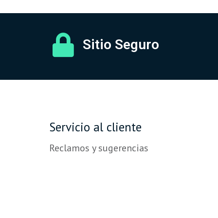
Sitio Seguro
Servicio al cliente
Reclamos y sugerencias