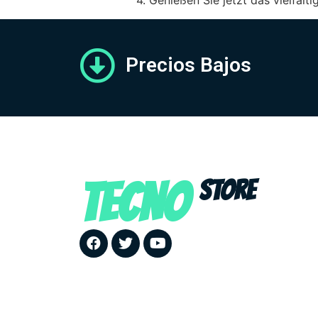
4. Genießen Sie jetzt das vielfäl
Precios Bajos
TECNO
STORE