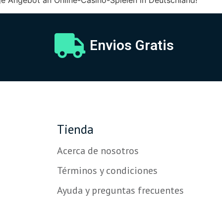
tige Angebot an Online-Casino-Spielen in Deutschland!
Envios Gratis
Tienda
Acerca de nosotros
Términos y condiciones
Ayuda y preguntas frecuentes