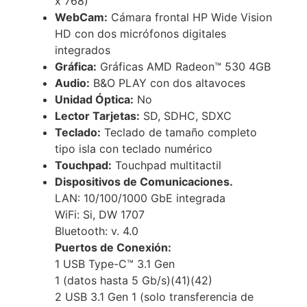
x 768)
WebCam:
Cámara frontal HP Wide Vision
HD con dos micrófonos digitales
integrados
Gráfica:
Gráficas AMD Radeon™ 530 4GB
Audio:
B&O PLAY con dos altavoces
Unidad Óptica:
No
Lector Tarjetas:
SD, SDHC, SDXC
Teclado:
Teclado de tamaño completo
tipo isla con teclado numérico
Touchpad:
Touchpad multitactil
Dispositivos de Comunicaciones.
LAN: 10/100/1000 GbE integrada
WiFi: Si, DW 1707
Bluetooth: v. 4.0
Puertos de Conexión:
1 USB Type-C™ 3.1 Gen
1 (datos hasta 5 Gb/s)(41)(42)
2 USB 3.1 Gen 1 (solo transferencia de