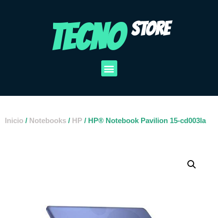
TECNO
STORE
Inicio
/
Notebooks
/
HP
/ HP® Notebook Pavilion 15-cd003la