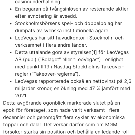
casinounderhållning.
En begäran på tvångsinlösen av resterande aktier
efter avnotering är avsedd.
Stockholmsbörsens spel- och dobbelbolag har
dumpats av svenska institutionella ägare.
LeoVegas har sitt huvudkontor i Stockholm och
verksamhet i flera andra länder.
Detta uttalande görs av styrelsen[1] för LeoVegas
AB (publ) (”Bolaget” eller ”LeoVegas”) i enlighet
med punkt II.19 i Nasdaq Stockholms Takeover-
regler (”Takeover-reglerna”).
LeoVegas rapporterade också en nettovinst på 2,6
miljarder kronor, en ökning med 47 % jämfört med
2021.
Detta avgörande ögonblick markerade slutet på en
epok för företaget, som hade varit verksamt i flera
decennier och genomgått flera cykler av ekonomiska
toppar och dalar. Det verkar därför som om MGM
försöker stärka sin position och behålla en ledande roll