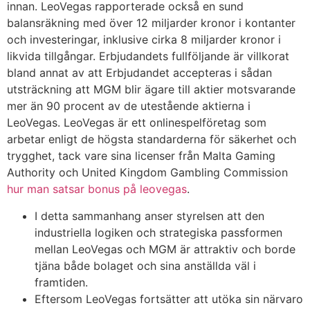
innan. LeoVegas rapporterade också en sund
balansräkning med över 12 miljarder kronor i kontanter
och investeringar, inklusive cirka 8 miljarder kronor i
likvida tillgångar. Erbjudandets fullföljande är villkorat
bland annat av att Erbjudandet accepteras i sådan
utsträckning att MGM blir ägare till aktier motsvarande
mer än 90 procent av de utestående aktierna i
LeoVegas. LeoVegas är ett onlinespelföretag som
arbetar enligt de högsta standarderna för säkerhet och
trygghet, tack vare sina licenser från Malta Gaming
Authority och United Kingdom Gambling Commission
hur man satsar bonus på leovegas
.
I detta sammanhang anser styrelsen att den
industriella logiken och strategiska passformen
mellan LeoVegas och MGM är attraktiv och borde
tjäna både bolaget och sina anställda väl i
framtiden.
Eftersom LeoVegas fortsätter att utöka sin närvaro