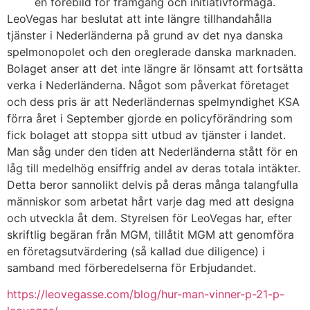
en förebild för framgång och initiativförmåga.
LeoVegas har beslutat att inte längre tillhandahålla
tjänster i Nederländerna på grund av det nya danska
spelmonopolet och den oreglerade danska marknaden.
Bolaget anser att det inte längre är lönsamt att fortsätta
verka i Nederländerna. Något som påverkat företaget
och dess pris är att Nederländernas spelmyndighet KSA
förra året i September gjorde en policyförändring som
fick bolaget att stoppa sitt utbud av tjänster i landet.
Man såg under den tiden att Nederländerna stått för en
låg till medelhög ensiffrig andel av deras totala intäkter.
Detta beror sannolikt delvis på deras många talangfulla
människor som arbetat hårt varje dag med att designa
och utveckla åt dem. Styrelsen för LeoVegas har, efter
skriftlig begäran från MGM, tillåtit MGM att genomföra
en företagsutvärdering (så kallad due diligence) i
samband med förberedelserna för Erbjudandet.
https://leovegasse.com/blog/hur-man-vinner-p-21-p-