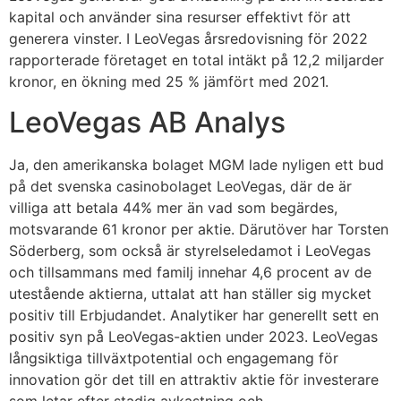
kapital och använder sina resurser effektivt för att
generera vinster. I LeoVegas årsredovisning för 2022
rapporterade företaget en total intäkt på 12,2 miljarder
kronor, en ökning med 25 % jämfört med 2021.
LeoVegas AB Analys
Ja, den amerikanska bolaget MGM lade nyligen ett bud
på det svenska casinobolaget LeoVegas, där de är
villiga att betala 44% mer än vad som begärdes,
motsvarande 61 kronor per aktie. Därutöver har Torsten
Söderberg, som också är styrelseledamot i LeoVegas
och tillsammans med familj innehar 4,6 procent av de
utestående aktierna, uttalat att han ställer sig mycket
positiv till Erbjudandet. Analytiker har generellt sett en
positiv syn på LeoVegas-aktien under 2023. LeoVegas
långsiktiga tillväxtpotential och engagemang för
innovation gör det till en attraktiv aktie för investerare
som letar efter stadig avkastning och