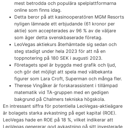
mest betrodda och populära spelplattformarna
online som finns idag.
Detta beror på att kasinooperatören MGM Resorts
nyligen lämnade ett erbjudande (61 kronor per
aktie) som accepterades av 96 % av de väljare
som äger detta svenskbaserade företag.
LeoVegas aktiekurs återhämtade sig sedan och
steg stadigt under hela 2023 för att nå en
toppnotering på 180 SEK i augusti 2023.
Företagets spel är byggda med grafik och ljud,
och gör det möjligt att spela med välbekanta
figurer som Lara Croft, Superman och många fler.
Therese Vingåker är forskarassistent i tillämpad
matematik vid TA-gruppen med en gedigen
bakgrund på Chalmers tekniska högskola.
En intressant siffra för potentiella LeoVegas-aktieägare
är bolagets starka avkastning på eget kapital (ROE).
LeoVegas hade en ROE på 18 %, vilket indikerar att
LeoVegas genererar god avkastning på sitt investerade