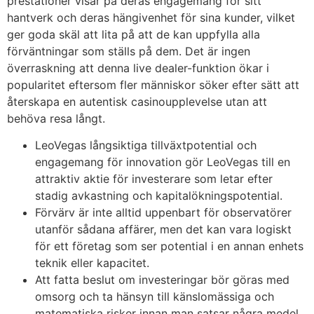
prestationer visar på deras engagemang för sitt
hantverk och deras hängivenhet för sina kunder, vilket
ger goda skäl att lita på att de kan uppfylla alla
förväntningar som ställs på dem. Det är ingen
överraskning att denna live dealer-funktion ökar i
popularitet eftersom fler människor söker efter sätt att
återskapa en autentisk casinoupplevelse utan att
behöva resa långt.
LeoVegas långsiktiga tillväxtpotential och
engagemang för innovation gör LeoVegas till en
attraktiv aktie för investerare som letar efter
stadig avkastning och kapitalökningspotential.
Förvärv är inte alltid uppenbart för observatörer
utanför sådana affärer, men det kan vara logiskt
för ett företag som ser potential i en annan enhets
teknik eller kapacitet.
Att fatta beslut om investeringar bör göras med
omsorg och ta hänsyn till känslomässiga och
matematiska risker innan man satsar några medel.