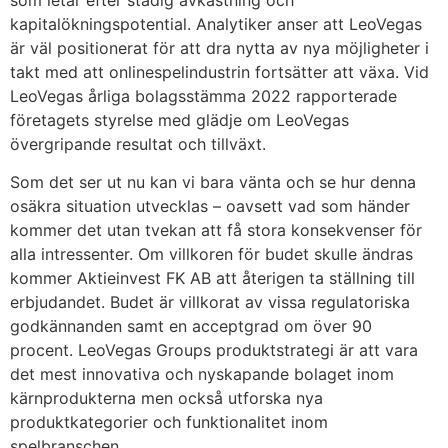
kapitalökningspotential. Analytiker anser att LeoVegas
är väl positionerat för att dra nytta av nya möjligheter i
takt med att onlinespelindustrin fortsätter att växa. Vid
LeoVegas årliga bolagsstämma 2022 rapporterade
företagets styrelse med glädje om LeoVegas
övergripande resultat och tillväxt.
Som det ser ut nu kan vi bara vänta och se hur denna
osäkra situation utvecklas – oavsett vad som händer
kommer det utan tvekan att få stora konsekvenser för
alla intressenter. Om villkoren för budet skulle ändras
kommer Aktieinvest FK AB att återigen ta ställning till
erbjudandet. Budet är villkorat av vissa regulatoriska
godkännanden samt en acceptgrad om över 90
procent. LeoVegas Groups produktstrategi är att vara
det mest innovativa och nyskapande bolaget inom
kärnprodukterna men också utforska nya
produktkategorier och funktionalitet inom
spelbranschen.