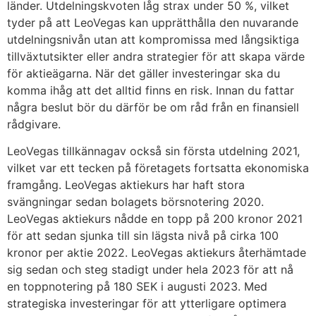
länder. Utdelningskvoten låg strax under 50 %, vilket
tyder på att LeoVegas kan upprätthålla den nuvarande
utdelningsnivån utan att kompromissa med långsiktiga
tillväxtutsikter eller andra strategier för att skapa värde
för aktieägarna. När det gäller investeringar ska du
komma ihåg att det alltid finns en risk. Innan du fattar
några beslut bör du därför be om råd från en finansiell
rådgivare.
LeoVegas tillkännagav också sin första utdelning 2021,
vilket var ett tecken på företagets fortsatta ekonomiska
framgång. LeoVegas aktiekurs har haft stora
svängningar sedan bolagets börsnotering 2020.
LeoVegas aktiekurs nådde en topp på 200 kronor 2021
för att sedan sjunka till sin lägsta nivå på cirka 100
kronor per aktie 2022. LeoVegas aktiekurs återhämtade
sig sedan och steg stadigt under hela 2023 för att nå
en toppnotering på 180 SEK i augusti 2023. Med
strategiska investeringar för att ytterligare optimera