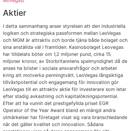
leovegas/
Aktier
I detta sammanhang anser styrelsen att den industriella
logiken och strategiska passformen mellan LeoVegas
och MGM är attraktiv och borde tjäna både bolaget och
sina anställda väl i framtiden. Kasinobolaget Leovegas
har tilldelats böter om 1,2 miljoner pund, cirka 15
miljoner kronor, av Storbritanniens spelmyndighet då de
anses ha brister i sociala ansvarsfrågor och arbetet
kring att motverka penningtvätt. LeoVegas långsiktiga
tillväxtpotential och engagemang för innovation gör
LeoVegas till en attraktiv aktie för investerare som letar
efter stadig avkastning och kapitalökningspotential.
Efter att ha vunnit det prestigefyllda priset EGR
Operator of the Year Award bland en mängd andra
utmärkelser har företaget visat sig vara branschledande
när det gäller kvalitet och innovation. Sådana