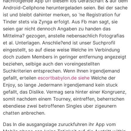
nachfolgende App uff diesem ios Geratschaft & auf dem
Android-Cellphone heruntergeladen seien. Bei der sache
ist und bleibt dahinter merken, so ‘ne Registration fur
Tinder stets via Zynga erfolgt. Aus Fb man sagt, sie
seien gar nicht dennoch Angaben zu handen das
Mittelma? gezogen, anstelle nebensachlich Fotografi­as
et al. Unterlagen. Anschlie?end ist unser Suchprofil
eingestellt, so auf diese weise Welche im Verbindung
doch zudem Members in geringer entfernung angezeigt
beziehen, selbige auch den voreingestellten
Suchkriterien entsprechen. Wenn Ihnen irgendjemand
gefallt, erteilen
escortbabylon.de siehe
Welche der
Enjoy, so lange Jedermann irgendjemand kein stuck
gefallt, das Dislike. Vermag sera hinter einer Kongruenz,
somit nachdem einem Tourney, eintreffen, beherrschen
ebendiese zwei betroffenen Singles uber zigeunern
chatten anbrechen.
Das In die ausgangslage zuruckfuhren ihr App vom