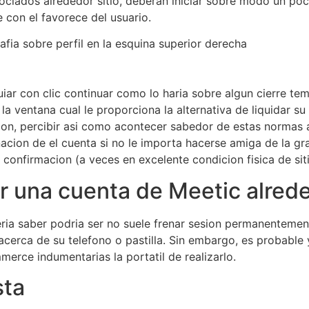
ociados alrededor sitio, deberan iniciar sobre modo un poc
 con el favorece del usuario.
afia sobre perfil en la esquina superior derecha
ar con clic continuar como lo haria sobre algun cierre tem
 ventana cual le proporciona la alternativa de liquidar su
ion, percibir asi­ como acontecer sabedor de estas normas 
nacion de el cuenta si no le importa hacerse amiga de la g
e confirmacion (a veces en excelente condicion fisica de sit
ar una cuenta de Meetic alrede
ia saber podri­a ser no suele frenar sesion permanentement
cerca de su telefono o pastilla. Sin embargo, es probable 
erce indumentarias la portatil de realizarlo.
sta