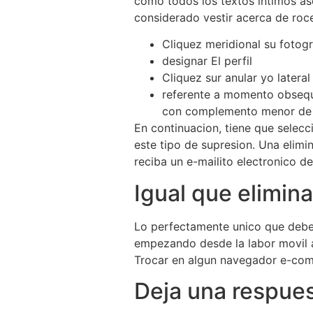
como todos los textos intimos as
considerado vestir acerca de roce
Cliquez meridional su fotogr
designar El perfil
Cliquez sur anular yo lateral
referente a momento obsequi
con complemento menor de la
En continuacion, tiene que selecc
este tipo de supresion. Una elimi
reciba un e-mailito electronico d
Igual que elimin
Lo perfectamente unico que deber
empezando desde la labor movil a
Trocar en algun navegador e-comm
Deja una respue