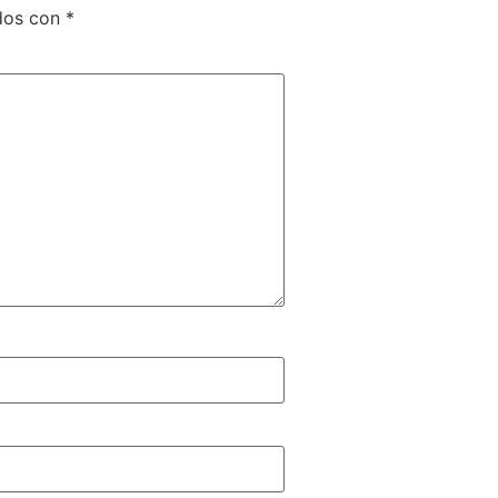
dos con
*