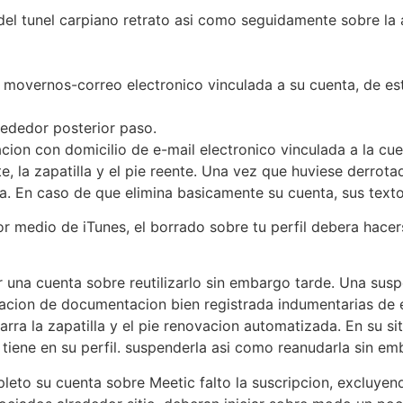
 del tunel carpiano retrato asi­ como seguidamente sobre la 
 movernos-correo electronico vinculada a su cuenta, de e
rededor posterior paso.
cion con domicilio de e-mail electronico vinculada a la cue
e, la zapatilla y el pie reente. Una vez que huviese derrot
a. En caso de que elimina basicamente su cuenta, sus texto
r medio de iTunes, el borrado sobre tu perfil debera hace
r una cuenta sobre reutilizarlo sin embargo tarde. Una sus
inacion de documentacion bien registrada indumentarias de 
arra la zapatilla y el pie renovacion automatizada. En su si
iene en su perfil. suspenderla asi­ como reanudarla sin em
eto su cuenta sobre Meetic falto la suscripcion, excluyend