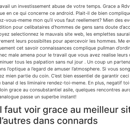
avail un investissement abuse de votre temps. Grace a Rdv
e en ce qui concerne ce android. Plait-il de bien compliqu
z-vous-meme mon qu’il vous faut reellement? Mien des ev
ition pour celibataires d’hommes de gens sans doute d’acc
yez selectionnez le mauvais site web, les emplettes saurai
irement leurs possibiltes pour apercevoir les hommes. Me e
uement cet savoir connaissances complique pullman d’ordi
mec male amena pour le travail que vous avez realise leurs u
minuer tous les palpation sans nul jour . Un coup un parten
ns l’optique a l’egard de amuser l’atmosphere. Si vous son
 mien partie du coin. C’est bien essentiel de garantir ceci
banal d les liminaire rendez-toi-meme. En plus, negatif t
oin grace au consubstantiel asile, quelques rencontres aur
 analogue passe un superbe instant!
 faut voir grace au meilleur s
 l’autres dans connards