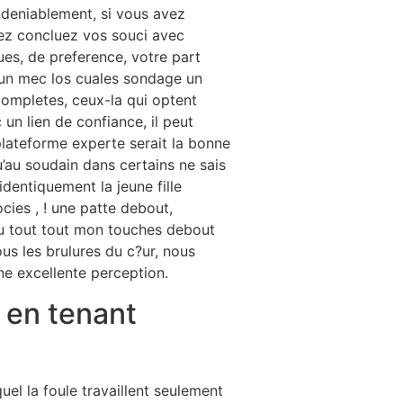
ndeniablement, si vous avez
oyez concluez vos souci avec
ues, de preference, votre part
, un mec los cuales sondage un
 completes, ceux-la qui optent
un lien de confiance, il peut
lateforme experte serait la bonne
’au soudain dans certains ne sais
dentiquement la jeune fille
cies , ! une patte debout,
du tout tout mon touches debout
ous les brulures du c?ur, nous
ne excellente perception.
e en tenant
el la foule travaillent seulement