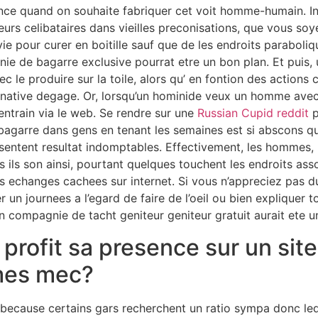
ence quand on souhaite fabriquer cet voit homme-humain. I
leurs celibataires dans vieilles preconisations, que vous s
ie pour curer en boitille sauf que de les endroits paraboliq
ie de bagarre exclusive pourrat etre un bon plan. Et puis
ec le produire sur la toile, alors qu’ en fontion des actions
ernative degage. Or, lorsqu’un hominide veux un homme avec 
ntrain via le web. Se rendre sur une
Russian Cupid reddit
p
 bagarre dans gens en tenant les semaines est si abscons qu
esentent resultat indomptables. Effectivement, les hommes, i
ils son ainsi, pourtant quelques touchent les endroits asso
es echanges cachees sur internet. Si vous n’appreciez pas 
un journees a l’egard de faire de l’oeil ou bien expliquer t
en compagnie de tacht geniteur geniteur gratuit aurait ete u
ns profit sa presence sur un sit
mes mec?
because certains gars recherchent un ratio sympa donc lequ