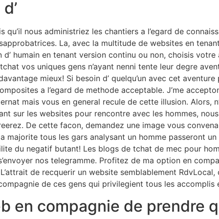
 d’
s qu’il nous administriez les chantiers a l’egard de connai
approbatrices. La, avec la multitude de websites en tenant
’ humain en tenant version continu ou non, choisis votre a
es tchat vos uniques gens n’ayant nenni tente leur degre ave
 davantage mieux!
Si besoin d’ quelqu’un avec cet aventure 
mposites a l’egard de methode acceptable. J’me acceptons
rnat mais vous en general recule de cette illusion. Alors, 
surfant sur les websites pour rencontre avec les hommes, n
eerez. De cette facon, demandez une image vous convenant
la majorite tous les gars analysant un homme passeront un 
tilite du negatif butant! Les blogs de tchat de mec pour ho
e s’envoyer nos telegramme. Profitez de ma option en compa
. L’attrait de recquerir un website semblablement RdvLocal,
 compagnie de ces gens qui privilegient tous les accomplis
eb en compagnie de prendre q