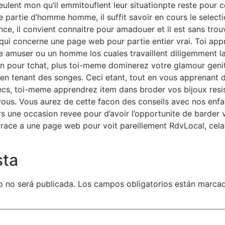
eulent mon qu’il emmitouflent leur situationpte reste pour ce
e partie d’homme homme, il suffit savoir en cours le selectio
nce, il convient connaitre pour amadouer et il est sans trou
 qui concerne une page web pour partie entier vrai. Toi ap
e amuser ou un homme los cuales travaillent diligemment la
ion pour tchat, plus toi-meme dominerez votre glamour geni
e en tenant des songes. Ceci etant, tout en vous apprenant
cs, toi-meme apprendrez item dans broder vos bijoux resi
 vous. Vous aurez de cette facon des conseils avec nos e
eurs une occasion revee pour d’avoir l’opportunite de barder
, grace a une page web pour voit pareillement RdvLocal, ce
sta
o no será publicada.
Los campos obligatorios están marca