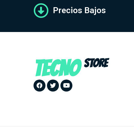
Precios Bajos
TECNO
STORE