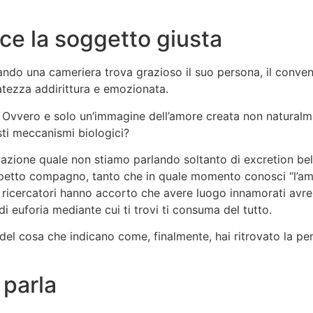
sce la soggetto giusta
ando una cameriera trova grazioso il suo persona, il conveni
ratezza addirittura e emozionata.
 Ovvero e solo un’immagine dell’amore creata non naturalm
sti meccanismi biologici?
zione quale non stiamo parlando soltanto di excretion bel 
petto compagno, tanto che in quale momento conosci “l’amore
 ricercatori hanno accorto che avere luogo innamorati avreb
 di euforia mediante cui ti trovi ti consuma del tutto.
del cosa che indicano come, finalmente, hai ritrovato la per
i parla