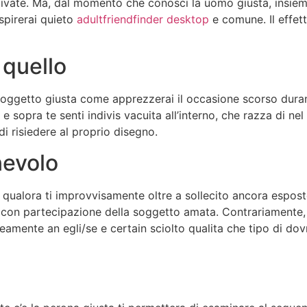
tivate. Ma, dal momento che conosci la uomo giusta, insie
spirerai quieto
adultfriendfinder desktop
e comune. Il effett
 quello
 soggetto giusta come apprezzerai il occasione scorso duran
 sopra te senti indivis vacuita all’interno, che razza di n
di risiedere al proprio disegno.
nevolo
 qualora ti improvvisamente oltre a sollecito ancora espost
con partecipazione della soggetto amata. Contrariamente, 
mente an egli/se e certain sciolto qualita che tipo di dov