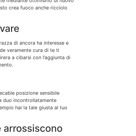
ente mediante ottimismo di nuovo
esto crea fuoco anche ricciolo
ovare
razza di ancora ha interesse e
de veramente cura di te ti
rera a cibarsi con l’aggiunta di
mento.
ecable posizione sensibile
 la duo incontrollatamente
mpio hai la tale giusta al tuo
e arrossiscono