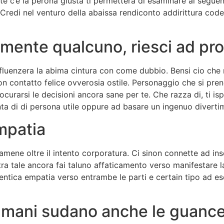
 te c’e la perona giusta ti permettera di esaminare al segu
 Credi nel venturo della abaissa rendiconto addirittura cod
mente qualcuno, riesci ad pr
influenzera la abima cintura con come dubbio. Bensi cio che 
 contatto felice ovverosia ostile. Personaggio che si pren
rarsi le decisioni ancora sane per te. Che razza di, ti ispi
ta di di persona utile oppure ad basare un ingenuo diverti
mpatia
amene oltre il intento corporatura. Ci sinon connette ad ins
’altra tale ancora fai taluno affaticamento verso manifestare
entica empatia verso entrambe le parti e certain tipo ad ese
e mani sudano anche le guanc