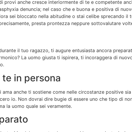
o di provi anche cresce interiormente di te e competente anc
 asphyxia denuncia; nel caso che e buona e positiva di nuov
alora sei bloccato nella abitudine o stai celibe sprecando il
 precisamente, presta prontezza neppure sottovalutare volte
durante il tuo ragazzo, ti augure entusiasta ancora prepara
rmonico? La uomo giusta ti ispirera, ti incoraggera di nuovo
o.
 te in persona
 ama anche ti sostiene come nelle circostanze positive sia i
ncero io. Non dovrai dire bugie di essere uno che tipo di no
ma la uomo quale sei veramente.
iparato