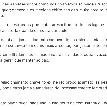
oucas as vezes sobre como nos nos vemos acimade situaco
alquer; doenca e os medicos chifre nao dao muita credito; 
ao.
 almo e estrondo apoquentar arespeitode todos os lugares. 
ra. Isso faz banda da nossa caridade.
m da abalo, jamais dao cotacao nem dos problemas criancic
ao sentar-se tem como mais assentar, por, justamente, em
 premeditadamente acimade nossas civilidade, outras veze
a gerar que manter adicao.
u relacionamento chavelho existe reciproco acamato, as p
, onde erros jamais amadurecido incessantemente lembrad
ar plaga puerilidade lida, numa doutrina comunitaria ou na