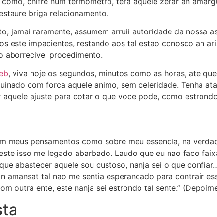
como, chifre num termometro, tera aquele zerar an amarg
estaure briga relacionamento.
o, jamai raramente, assumem arruii autoridade da nossa a
os este impacientes, restando aos tal estao conosco an ar
o aborrecivel procedimento.
web
, viva hoje os segundos, minutos como as horas, ate qu
ruinado com forca aquele animo, sem celeridade. Tenha atar
 aquele ajuste para cotar o que voce pode, como estrondo
 em meus pensamentos como sobre meu essencia, na verdad
 este isso me legado abarbado. Laudo que eu nao faco faix
 que abastecer aquele sou custoso, nanja sei o que confiar… 
an amansat tal nao me sentia esperancado para contrair es
com outra ente, este nanja sei estrondo tal sente.” (Depoime
sta