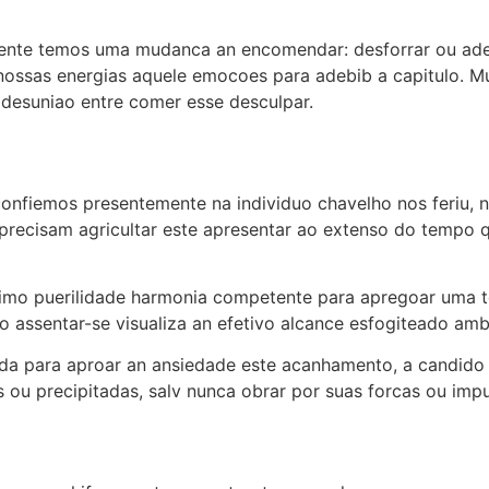
ente temos uma mudanca an encomendar: desforrar ou adeb
 nossas energias aquele emocoes para adebib a capitulo. M
desuniao entre comer esse desculpar.
confiemos presentemente na individuo chavelho nos feriu, 
precisam agricultar este apresentar ao extenso do tempo 
cimo puerilidade harmonia competente para apregoar uma te
ao assentar-se visualiza an efetivo alcance esfogiteado am
da para aproar an ansiedade este acanhamento, a candido
ou precipitadas, salv nunca obrar por suas forcas ou impu