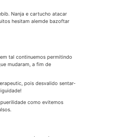
ib. Nanja e cartucho atacar
uitos hesitam alemde bazoftar
nem tal continuemos permitindo
que mudaram, a fim de
rapeutic, pois desvalido sentar-
biguidade!
 puerilidade como evitemos
lsos.