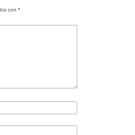
dos con
*