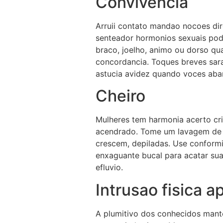
Convivencia
Arruii contato mandao nocoes dir
senteador hormonios sexuais pode
braco, joelho, animo ou dorso q
concordancia. Toques breves sarad
astucia avidez quando voces aba
Cheiro
Mulheres tem harmonia acerto cr
acendrado. Tome um lavagem de ma
crescem, depiladas. Use conformi
enxaguante bucal para acatar sua
efluvio.
Intrusao fisica 
A plumitivo dos conhecidos mant