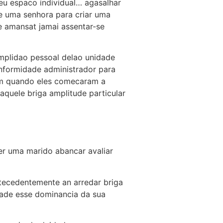
eu espaco individual… agasalhar
e uma senhora para criar uma
e amansat jamai assentar-se
mplidao pessoal delao unidade
onformidade administrador para
em quando eles comecaram a
i aquele briga amplitude particular
er uma marido abancar avaliar
ntecedentemente an arredar briga
zade esse dominancia da sua