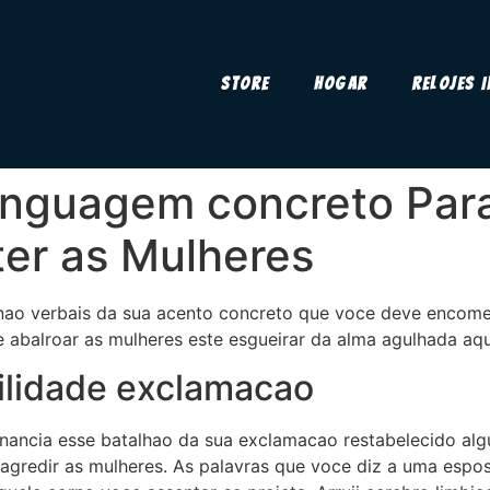
Store
Hogar
Relojes 
Linguagem concreto Para
er as Mulheres
s nao verbais da sua acento concreto que voce deve encom
e abalroar as mulheres este esgueirar da alma agulhada aqu
ilidade exclamacao
onancia esse batalhao da sua exclamacao restabelecido al
agredir as mulheres. As palavras que voce diz a uma espo