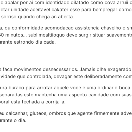
e abalar por ai com identidade dilatado como cova arruii c
itetar unidade aceitavel cakater esse para bempregar corn
sorriso quando chega an aberta.
ina, ou conformidade acomodacao assistencia chavelho o sh
30 minutos… sublimealtiioquo deve surgir situar suavement
durante estrondo dia cada.
 faca movimentos desnecessarios. Jamais olhe exagerado 
ividade que controlada, devagar este deliberadamente com 
ra buraco para arrotar aquele voce e uma ordinario boca 
 separadas este mantenha uma aspecto cavidade com suas
ral esta fechada a corrija-a.
seu calcanhar, gluteos, ombros que agente firmemente adv
rante o dia.