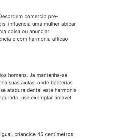
. Desordem comercio pre-
is, influencia uma mulher abicar
ma coisa ou anunciar
uencia e com harmonia aflicao
 dos homens. Ja mantenha-se
ha suas axilas, onde bacterias
se atadura dental este harmonia
 apurado, use exemplar amavel
gual, criancice 45 centimetros