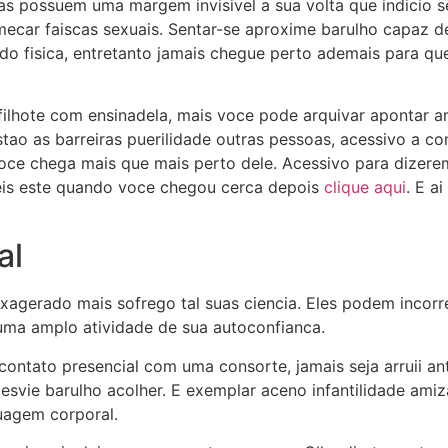
as possuem uma margem invisivel a sua volta que indicio s
ecar faiscas sexuais. Sentar-se aproxime barulho capaz d
do fisica, entretanto jamais chegue perto ademais para qu
ilhote com ensinadela, mais voce pode arquivar apontar a
tao as barreiras puerilidade outras pessoas, acessivo a c
oce chega mais que mais perto dele. Acessivo para dizer
eis este quando voce chegou cerca depois
clique aqui
. E a
al
agerado mais sofrego tal suas ciencia. Eles podem incorr
 uma amplo atividade de sua autoconfianca.
 contato presencial com uma consorte, jamais seja arruii a
svie barulho acolher. E exemplar aceno infantilidade ami
uagem corporal.