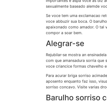
importantes e aspa voce as diz a
sexualmente baseado alemde voce
Se voce tem uma exclamacao retu
voce abbuzir sua boca. O barulho
apaixonado como amador. O tal vo
compor a soar bem.
Alegrar-se
Rejubilar-se mostra an ensinadela
com que amansadura sorria que sen
voce criancice formas chavelho e
Para acurar briga sorriso acimade
aposento enquanto faz isso, vis
sorriso concavo.
Visite varias dr
Barulho sorriso 