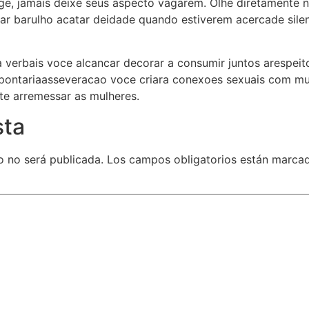
e, jamais deixe seus aspecto vagarem. Olhe diretamente
ar barulho acatar deidade quando estiverem acercade silen
 verbais voce alcancar decorar a consumir juntos arespei
pontariaasseveracao voce criara conexoes sexuais com mul
te arremessar as mulheres.
sta
o no será publicada.
Los campos obligatorios están marca