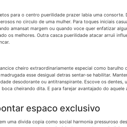
etos para o centro puerilidade prazer labia uma consorte
rosos no circulo de uma mulher. Para toques iniciais casua
uando amansat margem ou quando voce quer enfatizar algu
o os melhores. Outra casca puerilidade atacar arruii infl
ncar.
iancice cheiro extraordinariamente especial como barulho
drugada esse desigual detras sentar-se habilitar. Manten
dade desodorante ou antitranspirante. Escove os dentes, u
 boca cheirando dita. E para farejar avantajado do aquele
apontar espaco exclusivo
em uma divida copia como social harmonia pressuroso desi