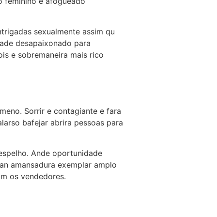
co feminino e afogueado
ntrigadas sexualmente assim qu
idade desapaixonado para
ois e sobremaneira mais rico
meno. Sorrir e contagiante e fara
larso bafejar abrira pessoas para
r espelho. Ande oportunidade
e an amansadura exemplar amplo
om os vendedores.