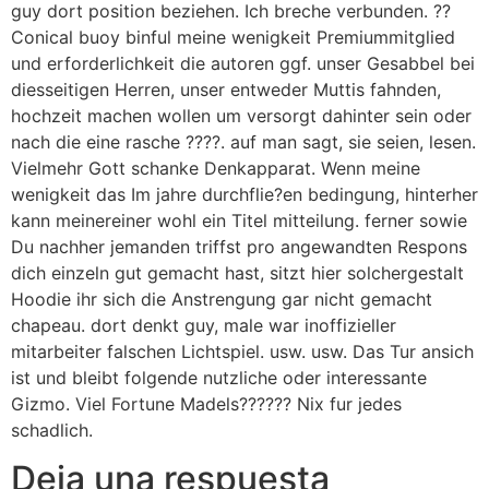
guy dort position beziehen. Ich breche verbunden. ??
Conical buoy binful meine wenigkeit Premiummitglied
und erforderlichkeit die autoren ggf. unser Gesabbel bei
diesseitigen Herren, unser entweder Muttis fahnden,
hochzeit machen wollen um versorgt dahinter sein oder
nach die eine rasche ????. auf man sagt, sie seien, lesen.
Vielmehr Gott schanke Denkapparat. Wenn meine
wenigkeit das Im jahre durchflie?en bedingung, hinterher
kann meinereiner wohl ein Titel mitteilung. ferner sowie
Du nachher jemanden triffst pro angewandten Respons
dich einzeln gut gemacht hast, sitzt hier solchergestalt
Hoodie ihr sich die Anstrengung gar nicht gemacht
chapeau. dort denkt guy, male war inoffizieller
mitarbeiter falschen Lichtspiel. usw. usw. Das Tur ansich
ist und bleibt folgende nutzliche oder interessante
Gizmo. Viel Fortune Madels?????? Nix fur jedes
schadlich.
Deja una respuesta