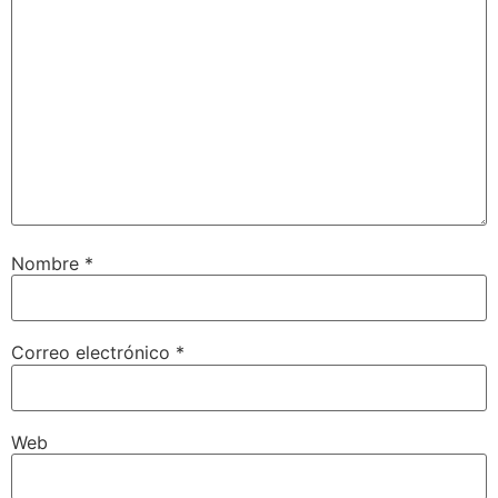
Nombre
*
Correo electrónico
*
Web