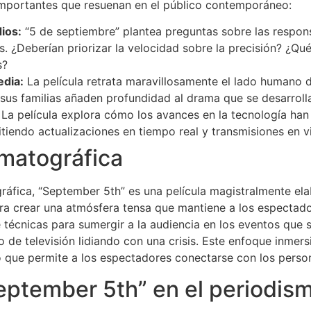
importantes que resuenan en el público contemporáneo:
ios:
“5 de septiembre” plantea preguntas sobre las respons
is. ¿Deberían priorizar la velocidad sobre la precisión? ¿Q
s?
dia:
La película retrata maravillosamente el lado humano de 
 sus familias añaden profundidad al drama que se desarroll
La película explora cómo los avances en la tecnología ha
itiendo actualizaciones en tiempo real y transmisiones en v
ematográfica
áfica, “September 5th” es una película magistralmente elab
ara crear una atmósfera tensa que mantiene a los espectado
e técnicas para sumergir a la audiencia en los eventos que s
 de televisión lidiando con una crisis. Este enfoque inmersi
lo que permite a los espectadores conectarse con los perso
September 5th” en el periodi