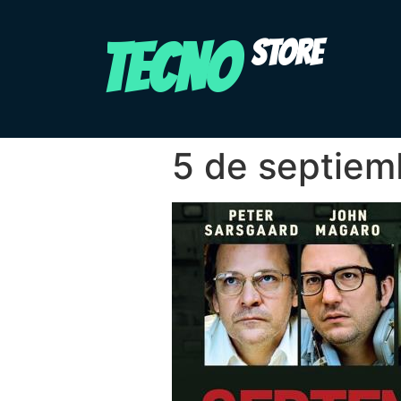
TECNO
STORE
5 de septie